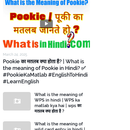
March 24, 2025
Pookie का मतलब क्या होता है? | What is
the meaning of Pookie in Hindi? ✅
#PookieKaMatlab #EnglishToHindi
#LearnEnglish
What is the meaning of
WPS in hindi | WPS ka
matlab kya hai | wps का
मतलब क्या होता है ?
What is the meaning of
wild card entry in hindi |