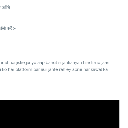
े जरिये :-
लो करें :-
-
el hai jiske jariye aap bahut si jankariyan hindi me jaan
ndi ko har platform par aur jante rahiey apne har sawal ka