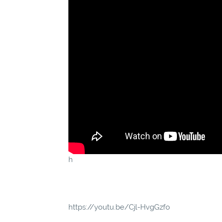
h
https://youtu.be/Cjl-HvgGzfo